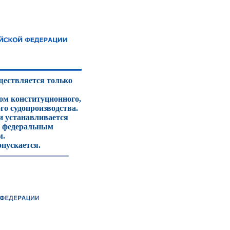
ествляется только
ом конституционного,
го судопроизводства.
 устанавливается
и федеральным
м.
пускается.