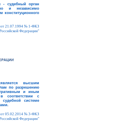
 - судебный орган
льно и независимо
м конституционного
 от 21.07.1994 № 1-ФКЗ
Российской Федерации"
является высшим
елам по разрешению
стративным и иным
в соответствии с
 судебной системе
ами.
 от 05.02.2014 № 3-ФКЗ
Российской Федерации"